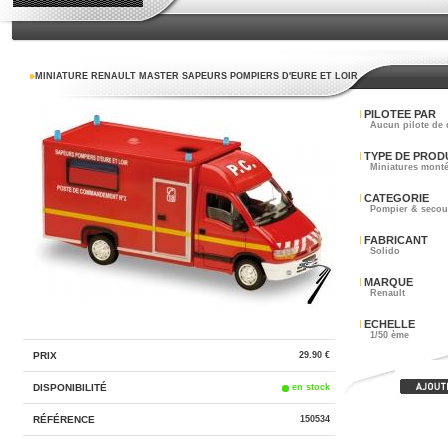
MINIATURE RENAULT MASTER SAPEURS POMPIERS D'EURE ET LOIR
PILOTEE PAR
Aucun pilote de 
TYPE DE PROD
Miniatures mont
CATEGORIE
Pompier & secou
FABRICANT
Solido
MARQUE
Renault
ECHELLE
1/50 ème
PRIX
29.90 €
DISPONIBILITÉ
en stock
RÉFÉRENCE
150534