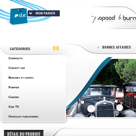
BONNES AFFAIRES
Cabriolets
Concept car
Berlines et coupes
Pompier
Camions
Cine TV
Vehicules publicitaires
DÉTAIL DU PRODUIT