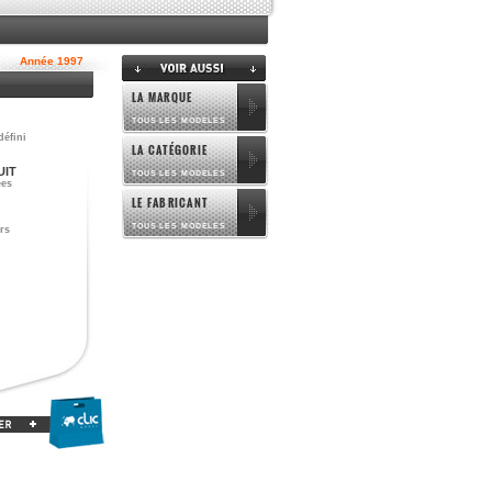
Année 1997
LA MARQUE
TOUS LES MODELES
défini
LA CATÉGORIE
UIT
TOUS LES MODELES
ées
LE FABRICANT
TOUS LES MODELES
rs