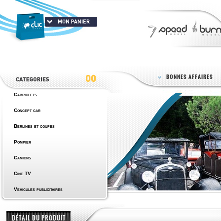
BONNES AFFAIRES
Cabriolets
Concept car
Berlines et coupes
Pompier
Camions
Cine TV
Vehicules publicitaires
DÉTAIL DU PRODUIT