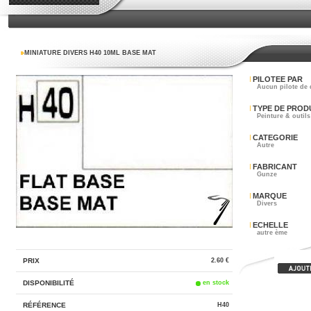
MINIATURE DIVERS H40 10ML BASE MAT
PILOTEE PAR
Aucun pilote de 
TYPE DE PROD
Peinture & outils
CATEGORIE
Autre
FABRICANT
Gunze
MARQUE
Divers
ECHELLE
autre ème
PRIX
2.60 €
DISPONIBILITÉ
en stock
RÉFÉRENCE
H40