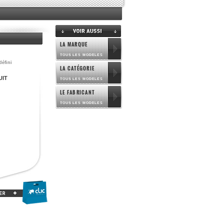
LA MARQUE
TOUS LES MODELES
défini
LA CATÉGORIE
UIT
TOUS LES MODELES
LE FABRICANT
TOUS LES MODELES